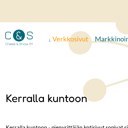
Hyppää
pääsisältöön
Verkkosivut
Markkinoin
Kerralla kuntoon
Kerralla kuntoon - pienyrittäjän kotisivut sopivat si