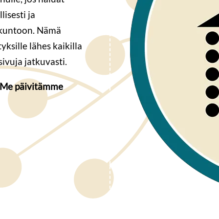
lisesti ja
a kuntoon. Nämä
yksille lähes kaikilla
 sivuja jatkuvasti.
 Me päivitämme