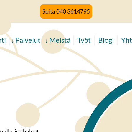
Soita 040 3614795
ti
Palvelut
Meistä
Työt
Blogi
Yht
nulle, jos haluat