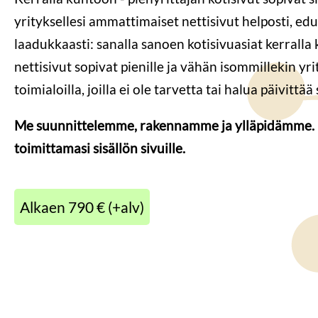
yrityksellesi ammattimaiset nettisivut helposti, edul
laadukkaasti: sanalla sanoen kotisivuasiat kerrall
nettisivut sopivat pienille ja vähän isommillekin yrit
toimialoilla, joilla ei ole tarvetta tai halua päivittää
Me suunnittelemme, rakennamme ja ylläpidämme.
toimittamasi sisällön sivuille.
Alkaen 790 € (+alv)