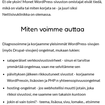
Et ole yksin! Monet WordPress-sivuston omistajat eivät tiedä,
mikä on vialla tai miten korjata se - ja juuri siksi
Nettisivuklinikka on olemassa.
Miten voimme auttaa
Diagnosoimme ja korjaamme yleisimmät WordPress-sivujen
(myös Drupal-sivujen) ongelmat, mukaan lukien:
salaperäiset verkkosivustovirheet - sinun ei tarvitse
ymmärtää ongelmaa, vaan me selvitämme sen
päivityksen jälkeen rikkoutuneet sivustot - korjaamme
WordPressin, lisäosien ja PHP:n yhteensopivuusongelmat
hosting-ongelmat - jos webhotellisi muutti jotain, joka
rikkoi sivustosi, me saamme sen takaisin kuntoon
jokin ei vain toimi? - teema, lisäosa, sivu, lomake... etsimme