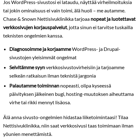
Jos WordPress-sivustosi ei lataudu, näyttää virheilmoituksia
tai jokin ominaisuus ei vain toimi, älä huoli – me autamme.
Chase & Snown Nettisivuklinikka tarjoaa
nopeat ja luotettavat
verkkosivujen korjauspalvelut
, jotta sinun ei tarvitse tuskailla
teknisten ongelmien kanssa.
Diagnosoimme ja korjaamme
WordPress- ja Drupal-
sivustojen yleisimmät ongelmat
Selvitämme syyn
verkkosivustovirheisiin ja tarjoamme
selkeän ratkaisun ilman teknistä jargonia
Palautamme toiminnan
nopeasti, olipa kyseessä
päivityksen jälkeinen bugi, hosting-muutoksen aiheuttama
virhe tai rikki mennyt lisäosa.
Älä anna sivusto-ongelmien hidastaa liiketoimintaasi! Tilaa
Nettisivuklinikka, niin saat verkkosivusi taas toimimaan ilman
yöunien menettämistä.