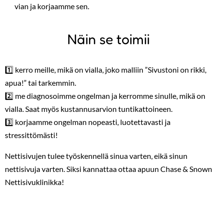
vian ja korjaamme sen.
Näin se toimii
1️⃣ kerro meille, mikä on vialla, joko malliin ”Sivustoni on rikki,
apua!” tai tarkemmin.
2️⃣ me diagnosoimme ongelman ja kerromme sinulle, mikä on
vialla. Saat myös kustannusarvion tuntikattoineen.
3️⃣ korjaamme ongelman nopeasti, luotettavasti ja
stressittömästi!
Nettisivujen tulee työskennellä sinua varten, eikä sinun
nettisivuja varten. Siksi kannattaa ottaa apuun Chase & Snown
Nettisivuklinikka!