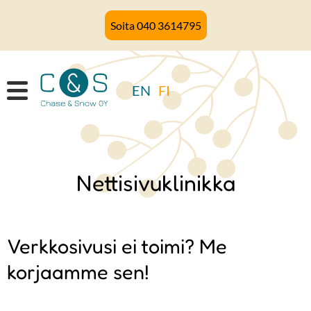
Hyppää
Soita 040 3614795
pääsisältöön
EN
FI
Nettisivuklinikka
Verkkosivusi ei toimi? Me
korjaamme sen!