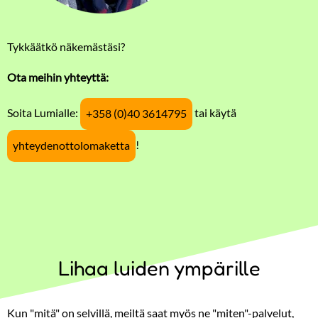
Tykkäätkö näkemästäsi?
Ota meihin yhteyttä:
Soita Lumialle:
tai käytä
+358 (0)40 3614795
!
yhteydenottolomaketta
Lihaa luiden ympärille
Kun "mitä" on selvillä, meiltä saat myös ne "miten"-palvelut,