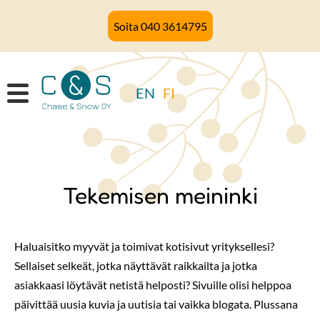
Hyppää
Soita 040 3614795
pääsisältöön
EN
FI
Tekemisen meininki
Haluaisitko myyvät ja toimivat kotisivut yrityksellesi?
Sellaiset selkeät, jotka näyttävät raikkailta ja jotka
asiakkaasi löytävät netistä helposti? Sivuille olisi helppoa
päivittää uusia kuvia ja uutisia tai vaikka blogata. Plussana