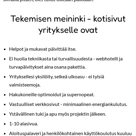
Tekemisen meininki - kotisivut
yritykselle ovat
Helpot ja mukavat päivittää itse.
Ei huolia tekniikasta tai turvallisuudesta - webhotelli ja
turvapäivitykset aina osana pakettia.
Yrityksellesi yksilöity, selkeä ulkoasu - ei tylsiä
valmisteemoja.
Hakukoneille optimoidut ja supernopeat.
Vastuulliset verkkosivut - minimaalinen energiankulutus.
Ystävällinen tuki ja apu myös projektin jälkeen.
1-10 alasivua.
Aloituspalaveri ja henkilökohtainen käyttökoulutus kuuluu