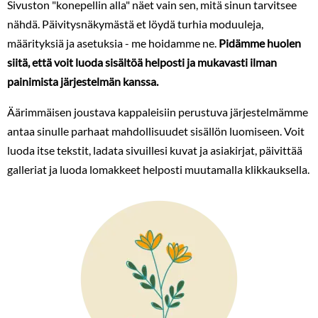
Sivuston "konepellin alla" näet vain sen, mitä sinun tarvitsee
nähdä. Päivitysnäkymästä et löydä turhia moduuleja,
määrityksiä ja asetuksia - me hoidamme ne.
Pidämme huolen
siitä, että voit luoda sisältöä helposti ja mukavasti ilman
painimista järjestelmän kanssa.
Äärimmäisen joustava kappaleisiin perustuva järjestelmämme
antaa sinulle parhaat mahdollisuudet sisällön luomiseen. Voit
luoda itse tekstit, ladata sivuillesi kuvat ja asiakirjat, päivittää
galleriat ja luoda lomakkeet helposti muutamalla klikkauksella.