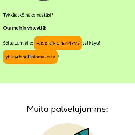
Tykkäätkö näkemästäsi?
Ota meihin yhteyttä:
Soita Lumialle:
tai käytä
+358 (0)40 3614795
!
yhteydenottolomaketta
Muita palvelujamme: