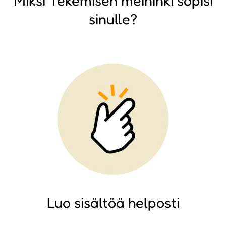
Miksi Tekemisen meininki sopisi
sinulle?
Image
Luo sisältöä helposti