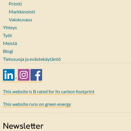
Printti
Markkinointi
Valokuvaus
Yhteys
Työt
Meistä
Blogi
Tietosuoja ja evästekäytäntö
This website is B rated for its carbon footprint
This website runs on green energy
Newsletter