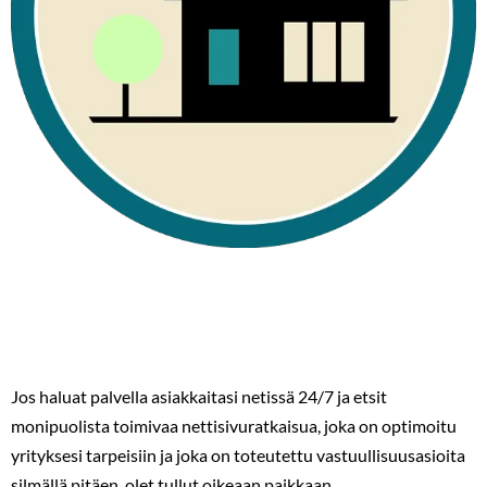
Jos haluat palvella asiakkaitasi netissä 24/7 ja etsit
monipuolista toimivaa nettisivuratkaisua, joka on optimoitu
yrityksesi tarpeisiin ja joka on toteutettu vastuullisuusasioita
silmällä pitäen, olet tullut oikeaan paikkaan.