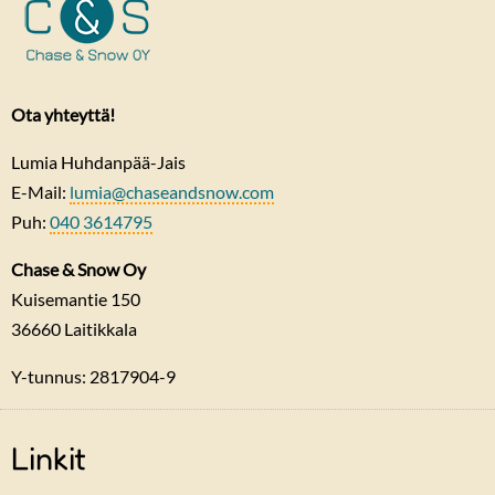
Ota yhteyttä!
Lumia Huhdanpää-Jais
E-Mail:
lumia@chaseandsnow.com
Puh:
040 3614795
Chase & Snow Oy
Kuisemantie 150
36660
Laitikkala
Y-tunnus: 2817904-9
Linkit