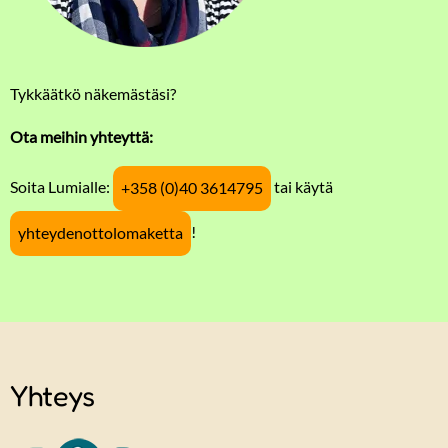
Tykkäätkö näkemästäsi?
Ota meihin yhteyttä:
Soita Lumialle:
tai käytä
+358 (0)40 3614795
!
yhteydenottolomaketta
Yhteys