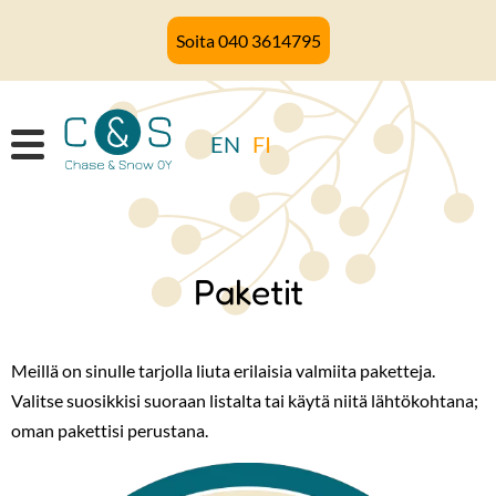
Hyppää
Soita 040 3614795
pääsisältöön
EN
FI
Paketit
Meillä on sinulle tarjolla liuta erilaisia valmiita paketteja.
Valitse suosikkisi suoraan listalta tai käytä niitä lähtökohtana;
oman pakettisi perustana.