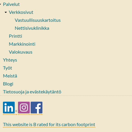
Palvelut
Verkkosivut
Vastuullisuuskartoitus
Nettisivuklinikka
Printti
Markkinointi
Valokuvaus
Yhteys
Työt
Meistä
Blogi
Tietosuoja ja evästekäytäntö
This website is B rated for its carbon footprint