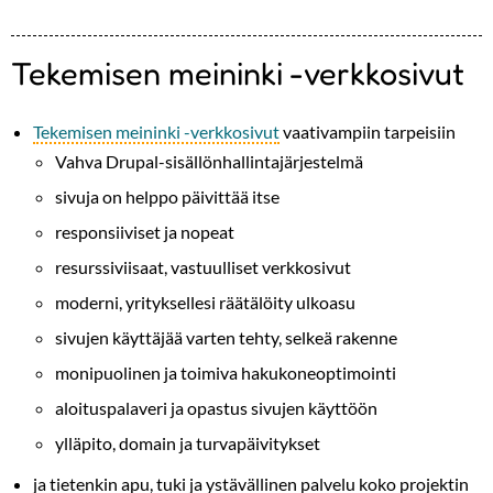
Tekemisen meininki -verkkosivut
Tekemisen meininki -verkkosivut
vaativampiin tarpeisiin
Vahva Drupal-sisällönhallintajärjestelmä
sivuja on helppo päivittää itse
responsiiviset ja nopeat
resurssiviisaat, vastuulliset verkkosivut
moderni, yrityksellesi räätälöity ulkoasu
sivujen käyttäjää varten tehty, selkeä rakenne
monipuolinen ja toimiva hakukoneoptimointi
aloituspalaveri ja opastus sivujen käyttöön
ylläpito, domain ja turvapäivitykset
ja tietenkin apu, tuki ja ystävällinen palvelu koko projektin