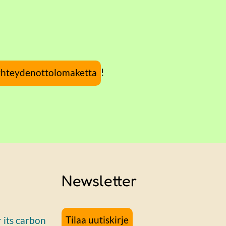
!
yhteydenottolomaketta
Newsletter
Tilaa uutiskirje
r its carbon