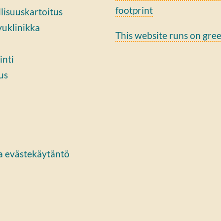
footprint
lisuuskartoitus
vuklinikka
This website runs on gre
inti
us
ja evästekäytäntö