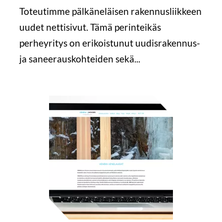
Toteutimme pälkäneläisen rakennusliikkeen
uudet nettisivut. Tämä perinteikäs
perheyritys on erikoistunut uudisrakennus-
ja saneerauskohteiden sekä...