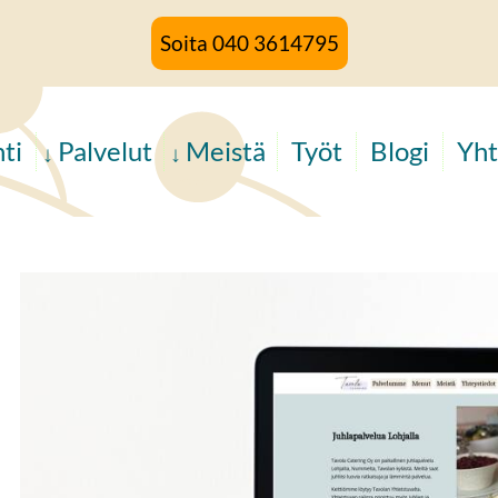
Soita 040 3614795
ti
Palvelut
Meistä
Työt
Blogi
Yht