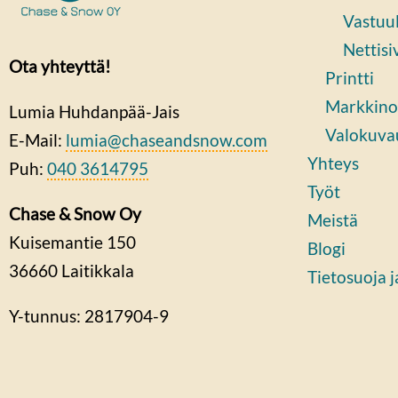
Vastuul
Nettisi
Ota yhteyttä!
Printti
Markkino
Lumia Huhdanpää-Jais
Valokuva
E-Mail:
lumia@chaseandsnow.com
Yhteys
Puh:
040 3614795
Työt
Chase & Snow Oy
Meistä
Kuisemantie 150
Blogi
36660
Laitikkala
Tietosuoja 
Y-tunnus: 2817904-9