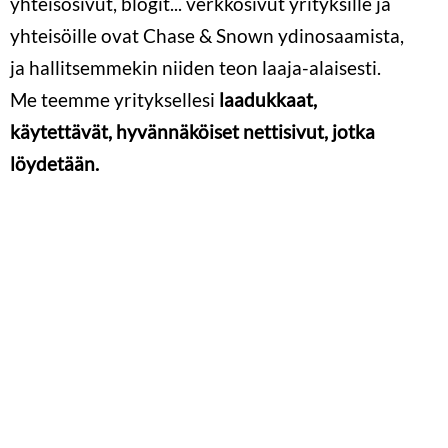
yhteisösivut, blogit... verkkosivut yrityksille ja
yhteisöille ovat Chase & Snown ydinosaamista,
ja hallitsemmekin niiden teon laaja-alaisesti.
Me teemme yrityksellesi
laadukkaat,
käytettävät, hyvännäköiset nettisivut, jotka
löydetään.