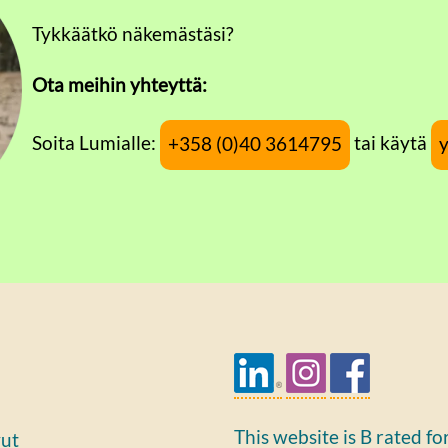
Tykkäätkö näkemästäsi?
Ota meihin yhteyttä:
Soita Lumialle:
tai käytä
+358 (0)40 3614795
This website is B rated fo
vut