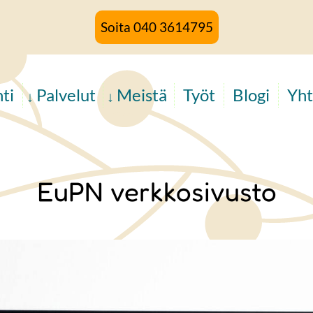
Soita 040 3614795
ti
Palvelut
Meistä
Työt
Blogi
Yht
EuPN verkkosivusto