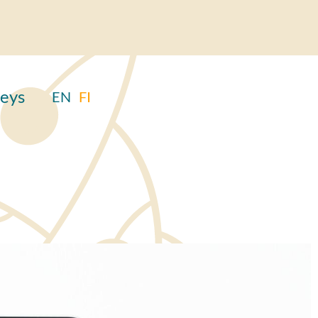
eys
EN
FI