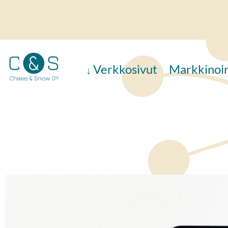
Hyppää
pääsisältöön
Verkkosivut
Markkinoin