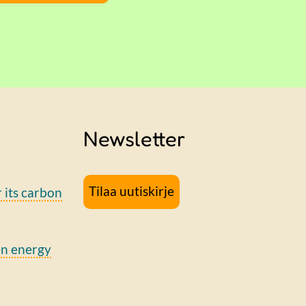
Newsletter
Tilaa uutiskirje
r its carbon
en energy