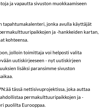
htoja ja vapautta sivuston muokkaamiseen
 tapahtumakalenteri, jonka avulla käyttäjät
permakulttuuripaikkojen ja -hankkeiden kartan,
mat kohteensa.
n, jolloin toimittaja voi helposti valita
yvään uutiskirjeeseen - nyt uutiskirjeen
uksien lisäksi paransimme sivuston
aikaa.
N:ää tässä nettisivuprojektissa, joka auttaa
hdollistaa permakulttuuripaikkojen ja -
ri puolilta Eurooppaa.