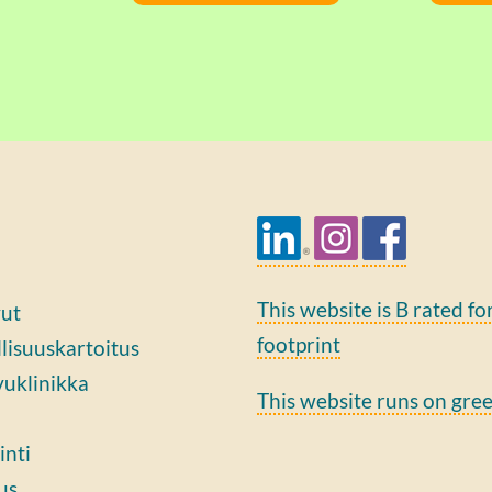
This website is B rated fo
vut
footprint
lisuuskartoitus
vuklinikka
This website runs on gre
inti
us