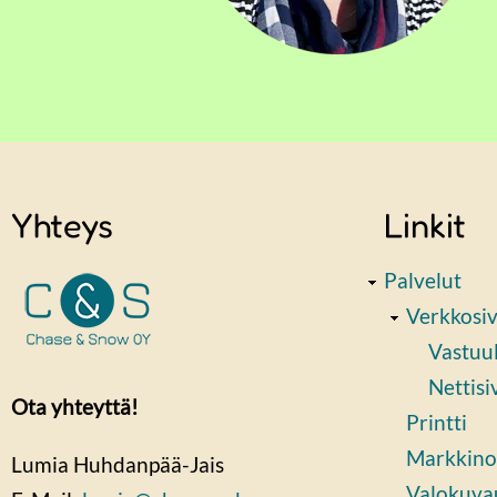
Yhteys
Linkit
Palvelut
Verkkosi
Vastuul
Nettisi
Ota yhteyttä!
Printti
Markkino
Lumia Huhdanpää-Jais
Valokuva