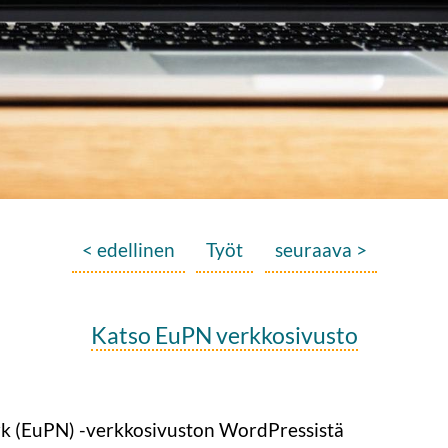
< edellinen
Työt
seuraava >
Katso EuPN verkkosivusto
rk (EuPN) -verkkosivuston WordPressistä