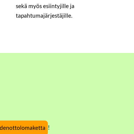
sekä myös esiintyjille ja
tapahtumajärjestäjille.
!
denottolomaketta