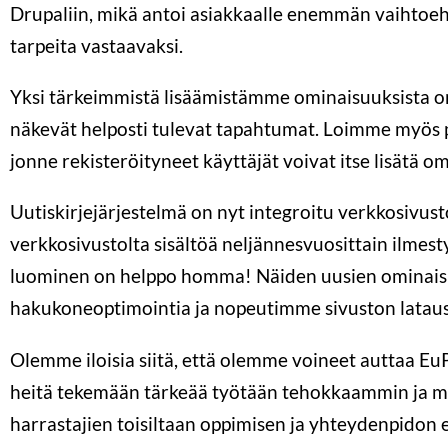
Drupaliin, mikä antoi asiakkaalle enemmän vaihtoe
tarpeita vastaavaksi.
Yksi tärkeimmistä lisäämistämme ominaisuuksista on
näkevät helposti tulevat tapahtumat. Loimme myös 
jonne rekisteröityneet käyttäjät voivat itse lisätä o
Uutiskirjejärjestelmä on nyt integroitu verkkosivustoo
verkkosivustolta sisältöä neljännesvuosittain ilmest
luominen on helppo homma! Näiden uusien ominaisu
hakukoneoptimointia ja nopeutimme sivuston lataus
Olemme iloisia siitä, että olemme voineet auttaa EuP
heitä tekemään tärkeää työtään tehokkaammin ja ma
harrastajien toisiltaan oppimisen ja yhteydenpidon e