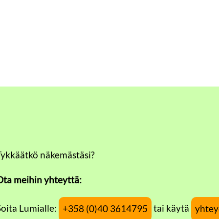
Tykkäätkö näkemästäsi?
Ota meihin yhteyttä:
Soita Lumialle:
tai käytä
+358 (0)40 3614795
yhtey