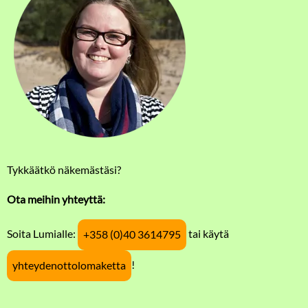
Tykkäätkö näkemästäsi?
Ota meihin yhteyttä:
Soita Lumialle:
tai käytä
+358 (0)40 3614795
!
yhteydenottolomaketta