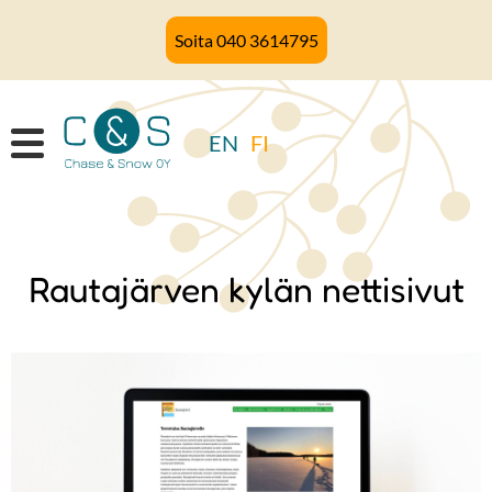
Hyppää
Soita 040 3614795
pääsisältöön
EN
FI
Rautajärven kylän nettisivut