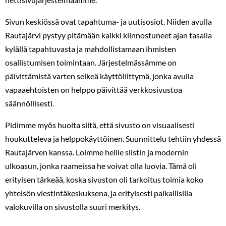
Sivun keskiössä ovat tapahtuma- ja uutisosiot. Niiden avulla
Rautajärvi pystyy pitämään kaikki kiinnostuneet ajan tasalla
kylällä tapahtuvasta ja mahdollistamaan ihmisten
osallistumisen toimintaan. Järjestelmässämme on
päivittämistä varten selkeä käyttöliittymä, jonka avulla
vapaaehtoisten on helppo päivittää verkkosivustoa
säännöllisesti.
Pidimme myös huolta siitä, että sivusto on visuaalisesti
houkutteleva ja helppokäyttöinen. Suunnittelu tehtiin yhdessä
Rautajärven kanssa. Loimme heille siistin ja modernin
ulkoasun, jonka raameissa he voivat olla luovia. Tämä oli
erityisen tärkeää, koska sivuston oli tarkoitus toimia koko
yhteisön viestintäkeskuksena, ja erityisesti paikallisilla
valokuvilla on sivustolla suuri merkitys.