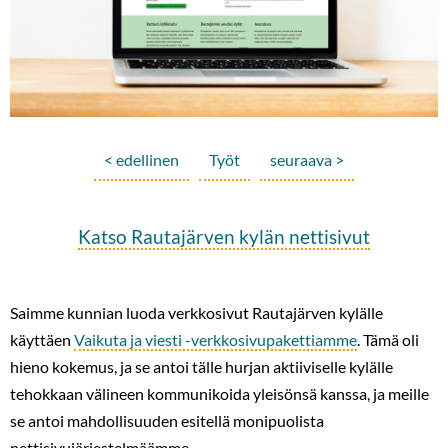
< edellinen
Työt
seuraava >
Katso Rautajärven kylän nettisivut
Saimme kunnian luoda verkkosivut Rautajärven kylälle
käyttäen
Vaikuta ja viesti -verkkosivupakettiamme
. Tämä oli
hieno kokemus, ja se antoi tälle hurjan aktiiviselle kylälle
tehokkaan välineen kommunikoida yleisönsä kanssa, ja meille
se antoi mahdollisuuden esitellä monipuolista
nettisivujärjestelmäämme.