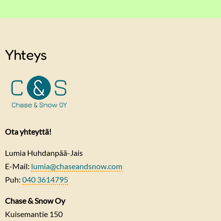
Yhteys
Ota yhteyttä!
Lumia Huhdanpää-Jais
E-Mail:
lumia@chaseandsnow.com
Puh:
040 3614795
Chase & Snow Oy
Kuisemantie 150