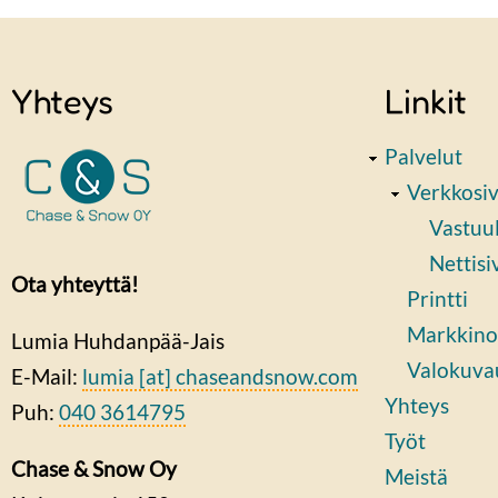
Yhteys
Linkit
Palvelut
Verkkosi
Vastuul
Nettisi
Ota yhteyttä!
Printti
Markkino
Lumia Huhdanpää-Jais
Valokuva
E-Mail:
lumia
[at]
chaseandsnow.com
Yhteys
Puh:
040 3614795
Työt
Chase & Snow Oy
Meistä