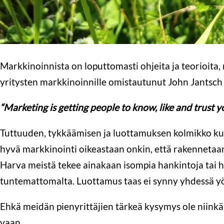
Markkinoinnista on loputtomasti ohjeita ja teorioita, 
yritysten markkinoinnille omistautunut John Jantsch 
“Marketing is getting people to know, like and trust y
Tuttuuden, tykkäämisen ja luottamuksen kolmikko kuu
hyvä markkinointi oikeastaan onkin, että rakennetaan 
Harva meistä tekee ainakaan isompia hankintoja tai ha
tuntemattomalta. Luottamus taas ei synny yhdessä yö
Ehkä meidän pienyrittäjien tärkeä kysymys ole niin
vaan