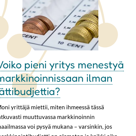
Voiko pieni yritys menestyä
markkinoinnissaan ilman
jättibudjettia?
oni yrittäjä miettii, miten ihmeessä tässä
atkuvasti muuttuvassa markkinoinnin
aailmassa voi pysyä mukana – varsinkin, jos