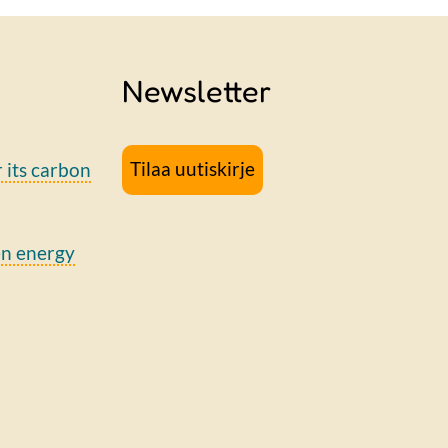
Newsletter
Tilaa uutiskirje
r its carbon
en energy