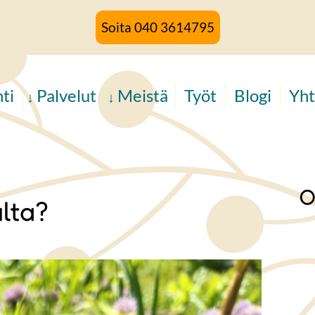
Soita 040 3614795
ti
Palvelut
Meistä
Työt
Blogi
Yht
O
ulta?