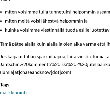
miten voisimme tulla tunnetuksi helpommin useamm
miten meitä voisi lähestyä helpommin ja
kuinka voisimme viestinnällä tuoda esille luotett
Tämä pätee alalla kuin alalla ja olen aika varma että
Jos kaipaat tähän sparrailuapua, laita viestiä:
lumia
[a
Jantschin%20kommentti%20iski%20-%20jutellaanko%
(lumia[at]chaseandsnow[dot]com)
Tags
markkinointi