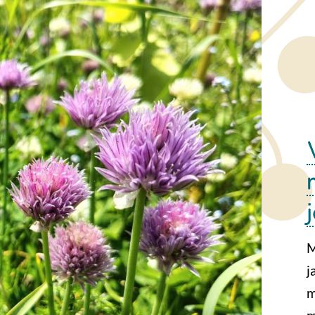
M
j
m