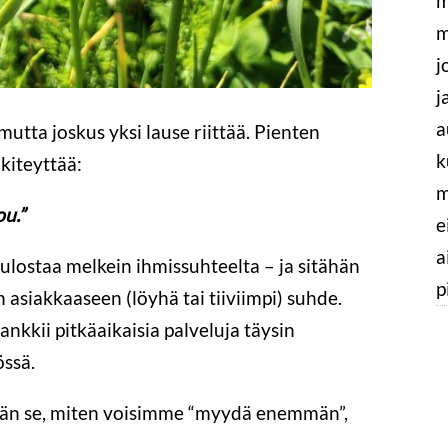
m
m
j
j
a
mutta joskus yksi lause riittää. Pienten
k
kiteyttää:
m
ou.”
e
a
lostaa melkein ihmissuhteelta – ja sitähän
p
asiakkaaseen (löyhä tai tiiviimpi) suhde.
nkkii pitkäaikaisia palveluja täysin
ssä.
kään se, miten voisimme “myydä enemmän”,