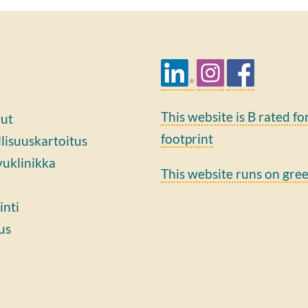
This website is B rated fo
vut
footprint
lisuuskartoitus
vuklinikka
This website runs on gre
inti
us