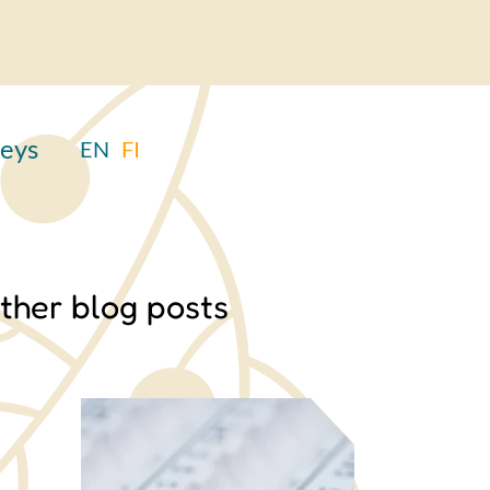
eys
EN
FI
ther blog posts