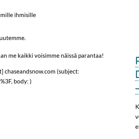
ille ihmisille
avuutemme.
 ihan me kaikki voisimme näissä parantaa!
t]
chaseandsnow.com
(subject:
3F, body: )
K
v
e