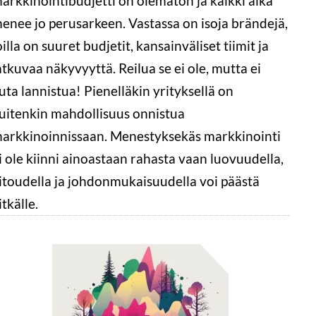
arkkinointibudjetti on olematon ja kaikki aika
enee jo perusarkeen. Vastassa on isoja brändejä,
oilla on suuret budjetit, kansainväliset tiimit ja
atkuvaa näkyvyyttä. Reilua se ei ole, mutta ei
uta lannistua! Pienelläkin yrityksellä on
uitenkin mahdollisuus onnistua
arkkinoinnissaan. Menestyksekäs markkinointi
i ole kiinni ainoastaan rahasta vaan luovuudella,
itoudella ja johdonmukaisuudella voi päästä
itkälle.