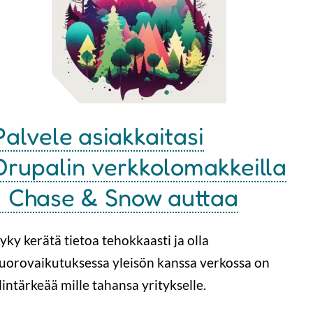
Palvele asiakkaitasi
Drupalin verkkolomakkeilla
- Chase & Snow auttaa
yky kerätä tietoa tehokkaasti ja olla
uorovaikutuksessa yleisön kanssa verkossa on
lintärkeää mille tahansa yritykselle.